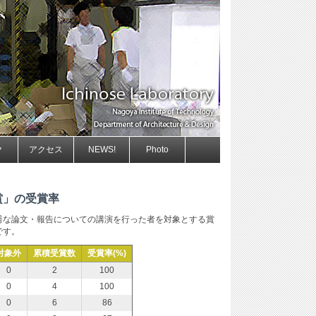
ク
アクセス
NEWS!
Photo
賞」の受賞率
秀な論文・報告についての講演を行った者を対象とする賞
です。
対象外
累積受賞数
受賞率(%)
0
2
100
0
4
100
0
6
86