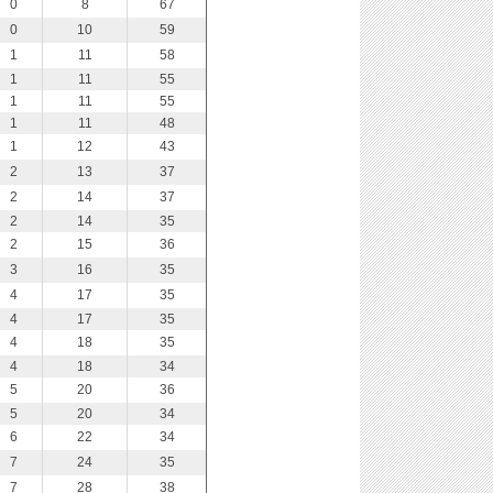
0
8
67
0
10
59
1
11
58
1
11
55
1
11
55
1
11
48
1
12
43
2
13
37
2
14
37
2
14
35
2
15
36
3
16
35
4
17
35
4
17
35
4
18
35
4
18
34
5
20
36
5
20
34
6
22
34
7
24
35
7
28
38