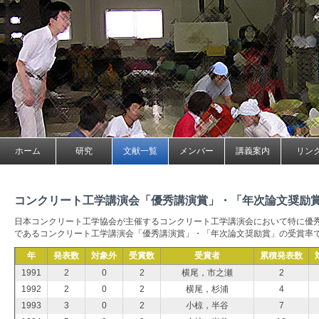
ホーム
研究
文献一覧
メンバー
講義案内
リン
コンクリート工学講演会「優秀講演賞」・「年次論文奨励
日本コンクリート工学協会が主催するコンクリート工学講演会において特に優
であるコンクリート工学講演会「優秀講演賞」・「年次論文奨励賞」の受賞率
年
発表数
対象外
受賞数
受賞者
累積発表数
1991
2
0
2
横尾，市之瀬
2
1992
2
0
2
横尾，杉浦
4
1993
3
0
2
小椋，半谷
7